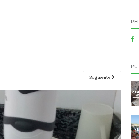
RE
PU
Soguiente