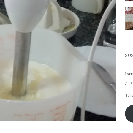
SU
Intr
y re
Dir
de
ema