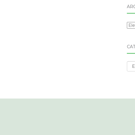
AR
Arc
CA
Cat