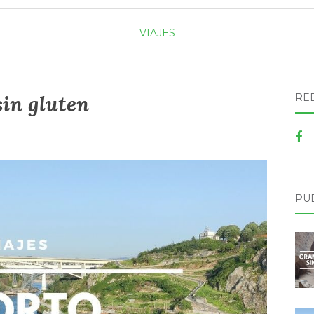
VIAJES
in gluten
RE
PU