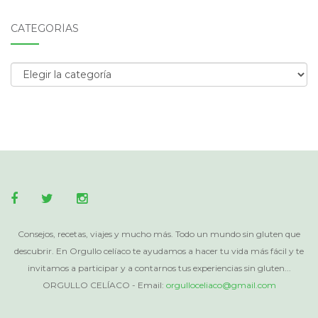
CATEGORÍAS
Categorías
Consejos, recetas, viajes y mucho más. Todo un mundo sin gluten que
descubrir. En Orgullo celíaco te ayudamos a hacer tu vida más fácil y te
invitamos a participar y a contarnos tus experiencias sin gluten...
ORGULLO CELÍACO - Email:
orgulloceliaco@gmail.com