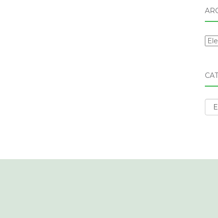
AR
Arc
CA
Cat