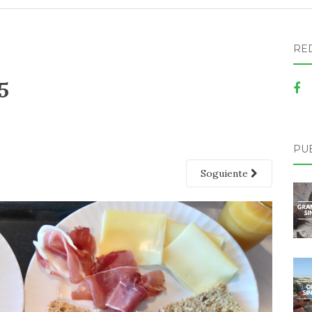
RE
5
PU
Soguiente