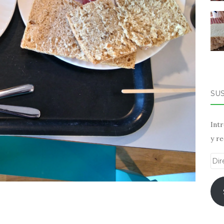
SU
Intr
y re
Dir
de
ema