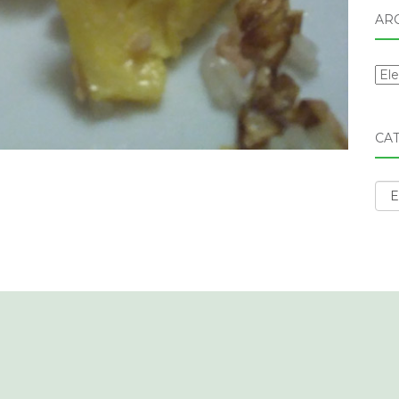
AR
Arc
CA
Cat