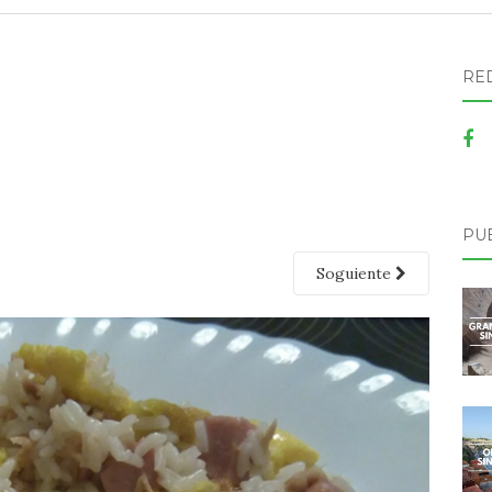
RE
PU
Soguiente