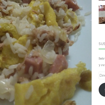
SU
Intr
y re
Dir
de
ema