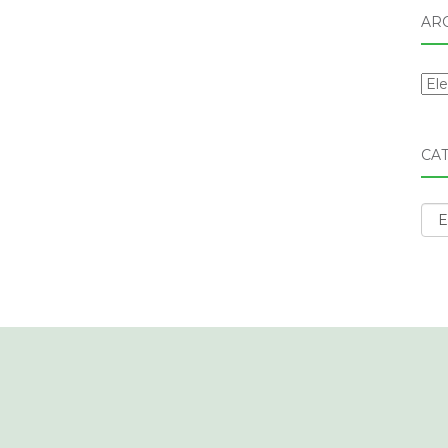
AR
Arc
CA
Cat