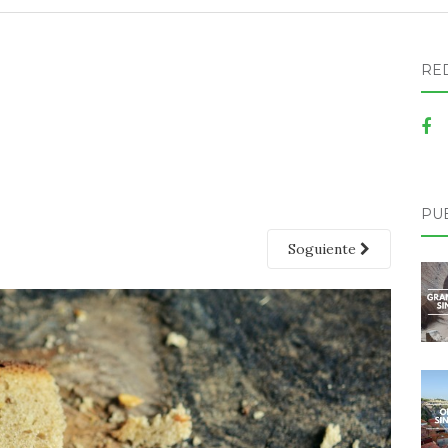
RE
PU
Soguiente