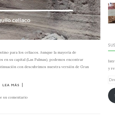
SU
stino para los celiacos. Aunque la mayoría de
os en su capital (Las Palmas), podemos encontrar
Intr
ontinuación con descubrimos nuestra versión de Gran
y re
Dir
LEA MÁS
de
ema
e su comentario