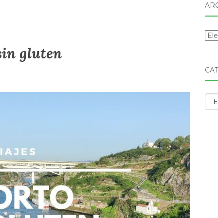
AR
Arc
in gluten
CA
Cat