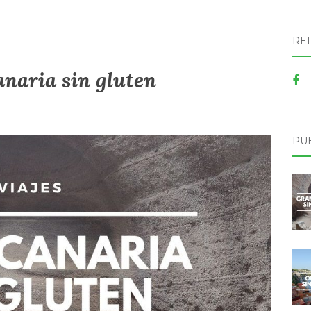
RE
naria sin gluten
PU