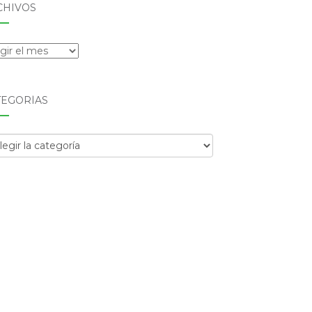
CHIVOS
hivos
TEGORÍAS
egorías