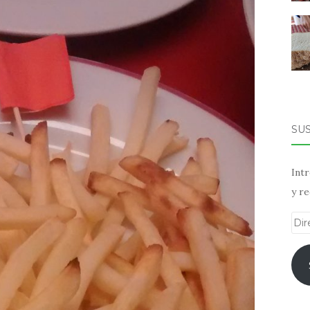
SU
Intr
y re
Dir
de
ema