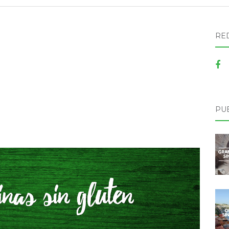
RE
PU