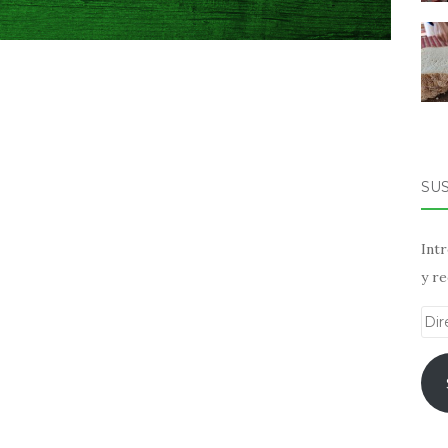
SU
Intr
y re
Dir
de
ema