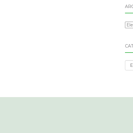
AR
Arc
CA
Cat