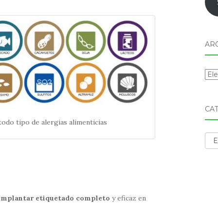
AR
Arc
CA
todo tipo de alergias alimenticias
Cat
 implantar etiquetado completo
y eficaz en