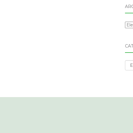
AR
Arc
CA
Cat