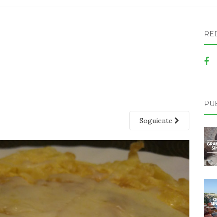
RE
PU
Soguiente