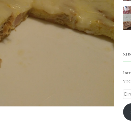
SU
Intr
y re
Dir
de
ema