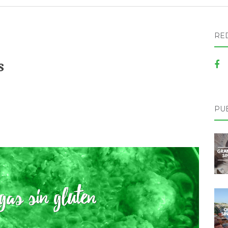
RE
s
PU