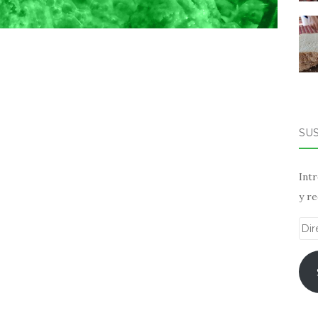
SU
Intr
y re
Dir
de
ema