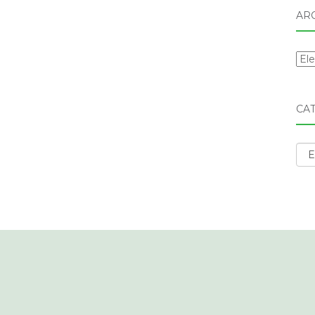
AR
Arc
CA
Cat