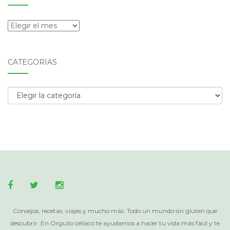
Archivos
CATEGORÍAS
Categorías
Consejos, recetas, viajes y mucho más. Todo un mundo sin gluten que
descubrir. En Orgullo celíaco te ayudamos a hacer tu vida más fácil y te