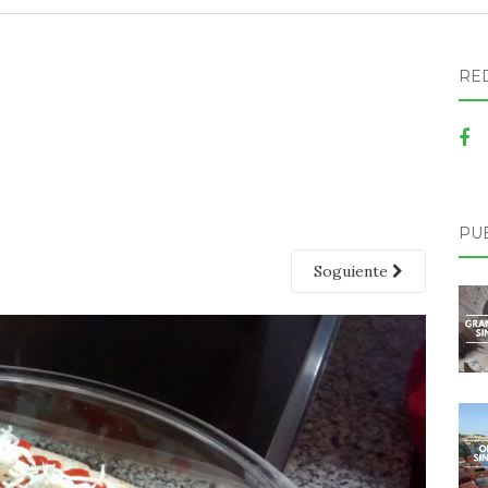
RE
PU
Soguiente