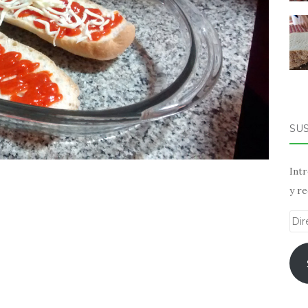
SU
Intr
y re
Dir
de
ema