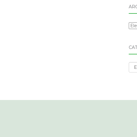
AR
Arc
CA
Cat