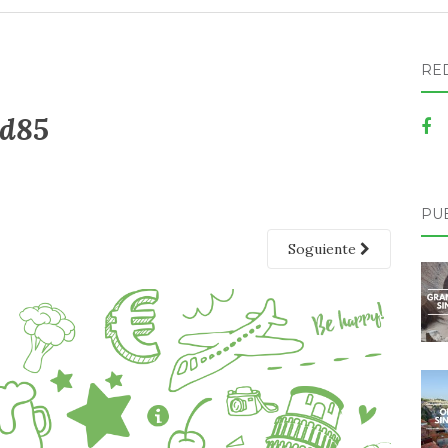
RE
ad85
PU
Soguiente