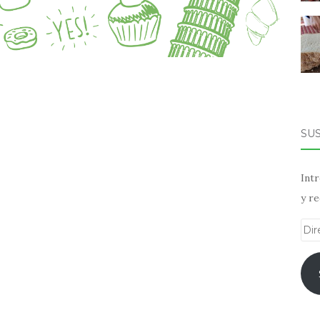
SU
Intr
y re
Dir
de
ema