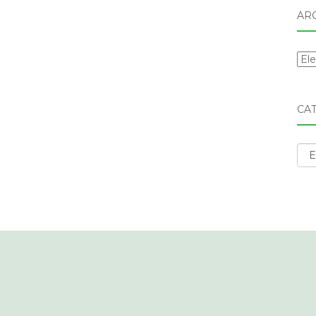
AR
Arc
CA
Cat