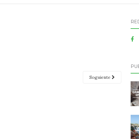
RE
PU
Soguiente