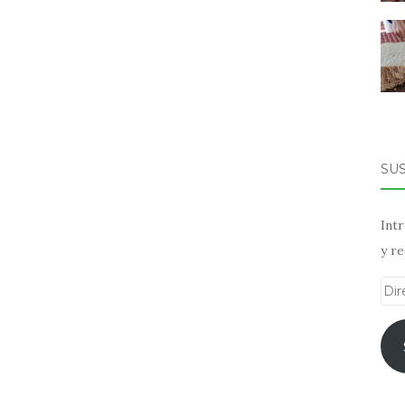
SU
Intr
y re
Dir
de
ema