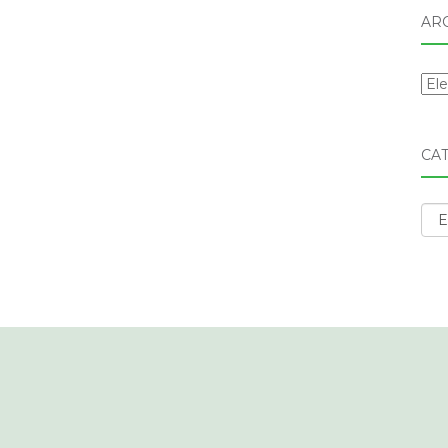
AR
Arc
CA
Cat