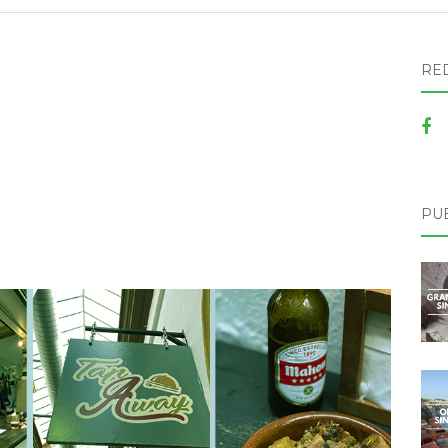
RE
PU