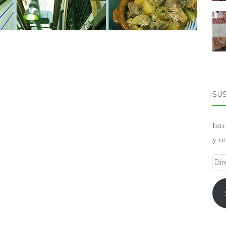
SU
Intr
y re
Dir
de
ema