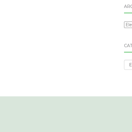
AR
Arc
CA
Cat