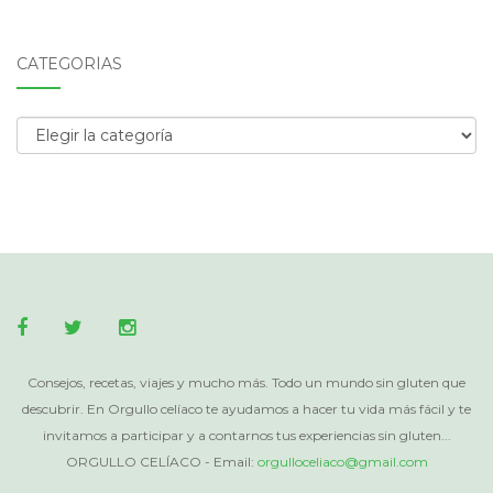
CATEGORÍAS
Categorías
Consejos, recetas, viajes y mucho más. Todo un mundo sin gluten que
descubrir. En Orgullo celíaco te ayudamos a hacer tu vida más fácil y te
invitamos a participar y a contarnos tus experiencias sin gluten...
ORGULLO CELÍACO - Email:
orgulloceliaco@gmail.com