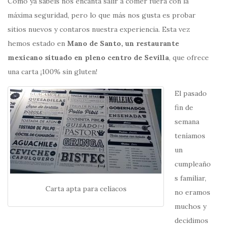
Como ya sabéis nos encanta salir a comer fuera con la
máxima seguridad, pero lo que más nos gusta es probar
sitios nuevos y contaros nuestra experiencia. Esta vez
hemos estado en
Mano de Santo, un restaurante
mexicano situado en pleno centro de Sevilla
, que ofrece
una carta ¡100% sin gluten!
El pasado
fin de
semana
teníamos
un
cumpleaño
s familiar,
Carta apta para celíacos
no eramos
muchos y
decidimos