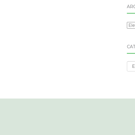
AR
Arc
CA
Cat