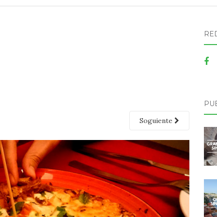
RE
PU
Soguiente