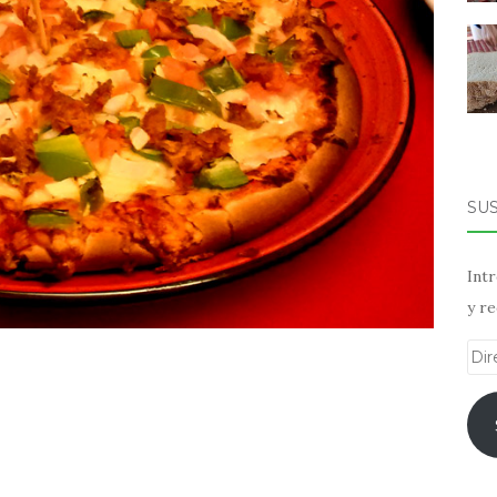
SU
Intr
y re
Dir
de
ema