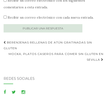
Recibir un correo electrónico con los siguientes
comentarios a esta entrada.
Recibir un correo electrónico con cada nueva entrada.
Publica
BERENJENAS RELLENAS DE ATÚN GRATINADAS SIN
navegación
GLUTEN
MOCKA, PLATOS CASEROS PARA COMER SIN GLUTEN EN
SEVILLA
REDES SOCIALES