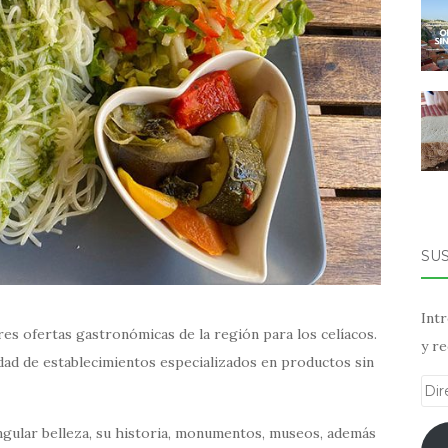
SU
Intr
es ofertas gastronómicas de la región para los celíacos.
y re
dad de establecimientos especializados en productos sin
Dir
de
ingular belleza, su historia, monumentos, museos, además
ema